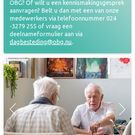
OBG? Of wilt u een kennismakingsgesprek
aanvragen? Belt u dan met een van onze
medewerkers via telefoonnummer 024
-3279 255 of vraag een
deelnameformulier aan via
dagbesteding@obg.nu
.