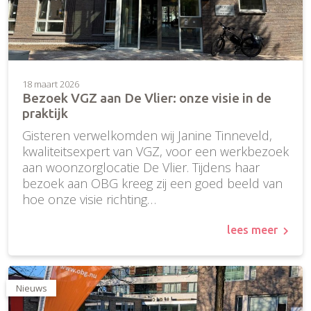
18 maart 2026
Bezoek VGZ aan De Vlier: onze visie in de
praktijk
Gisteren verwelkomden wij Janine Tinneveld,
kwaliteitsexpert van VGZ, voor een werkbezoek
aan woonzorglocatie De Vlier. Tijdens haar
bezoek aan OBG kreeg zij een goed beeld van
hoe onze visie richting…
lees meer
Nieuws