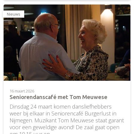
Nieuws
16 maart 2026
Seniorendanscafé met Tom Meuwese
Dinsdag 24 maart komen dansliefhebbers
weer bij elkaar in Seniorencafé Burgerlust in
Nijmegen. Muzikant Tom Meuwese staat garant
voor een geweldige avond! De zaal gaat open
om 19.15 uur en…