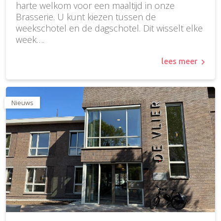
harte welkom voor een maaltijd in onze
Brasserie. U kunt kiezen tussen de
weekschotel en de dagschotel. Dit wisselt elke
week….
lees meer
Nieuws