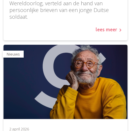
Wereldoorlog, verteld aan de hand van
persoonlijke brieven van een jonge Duitse
soldaat.
lees meer
Nieuws
2 april 2026