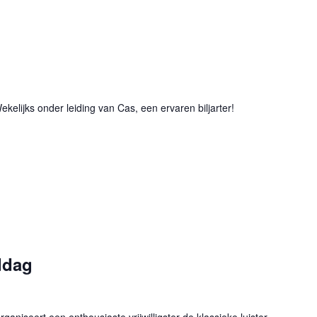
Terugkerend
kelijks onder leiding van Cas, een ervaren biljarter!
Terugkerend
ddag