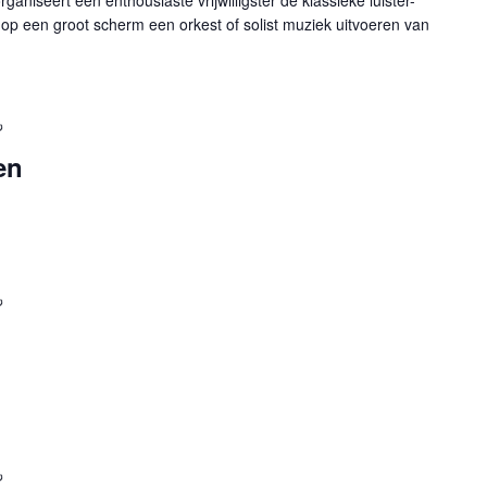
niseert een enthousiaste vrijwilligster de klassieke luister-
op een groot scherm een orkest of solist muziek uitvoeren van
Terugkerend
en
Terugkerend
Terugkerend