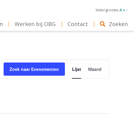
lettergrootte
A + -
n
Werken bij OBG
Contact
Zoeken
Evenement
Zoek naar Evenementen
Lijst
Maand
weergaven
navigatie