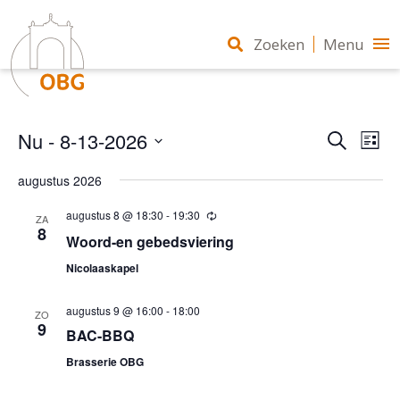
Zoeken
Menu
Eveneme
Nu
 - 
8-13-2026
Eve
Zoeken
Zoeken
Lijst
wee
en
Selecteer
navi
weergev
augustus 2026
een
navigatie
datum.
augustus 8 @ 18:30
-
19:30
Terugkerend
ZA
8
Woord-en gebedsviering
Nicolaaskapel
augustus 9 @ 16:00
-
18:00
ZO
9
BAC-BBQ
Brasserie OBG