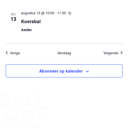
augustus 13 @ 10:00
-
11:30
Terugkerend
DO
13
Koersbal
Atelier
Evenementen
Evene
Vorige
Vandaag
Volgende
Abonneer op kalender