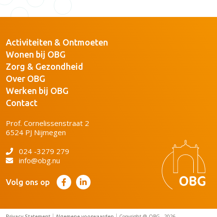
Activiteiten & Ontmoeten
Wonen bij OBG
Zorg & Gezondheid
Over OBG
Werken bij OBG
Contact
Prof. Cornelissenstraat 2
6524 PJ Nijmegen
024 -3279 279
info@obg.nu
Volg ons op
Privacy Statement
Algemene voorwaarden
Copyright @ OBG - 2026