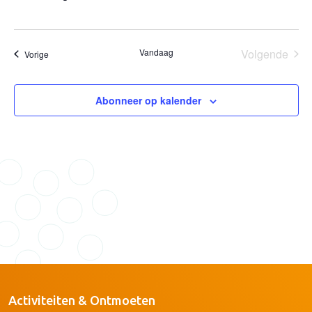
Vandaag
Volgende
Evenementen
Vorige
Eveneme
Abonneer op kalender
Activiteiten & Ontmoeten