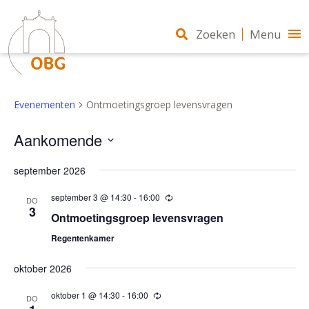
Zoeken
Menu
Evenementen
Ontmoetingsgroep levensvragen
Aankomende
Selecteer
september 2026
een
datum.
september 3 @ 14:30
-
16:00
Terugkerend
DO
3
Ontmoetingsgroep levensvragen
Regentenkamer
oktober 2026
oktober 1 @ 14:30
-
16:00
Terugkerend
DO