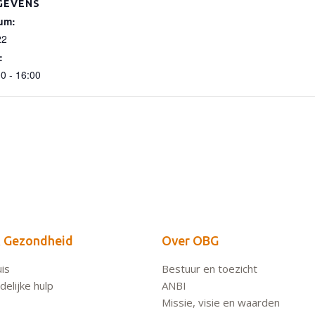
GEVENS
um:
22
:
0 - 16:00
 Gezondheid
Over OBG
is
Bestuur en toezicht
elijke hulp
ANBI
Missie, visie en waarden