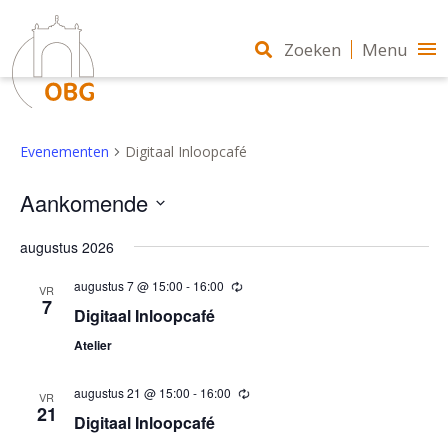
Zoeken
Menu
Evenementen
Digitaal Inloopcafé
Aankomende
Selecteer
augustus 2026
een
datum.
augustus 7 @ 15:00
-
16:00
Terugkerend
VR
7
Digitaal Inloopcafé
Atelier
augustus 21 @ 15:00
-
16:00
Terugkerend
VR
21
Digitaal Inloopcafé