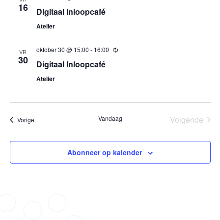
16
Digitaal Inloopcafé
Atelier
oktober 30 @ 15:00
-
16:00
Terugkerend
VR
30
Digitaal Inloopcafé
Atelier
Vandaag
Volgende
Evenementen
Vorige
Eveneme
Abonneer op kalender