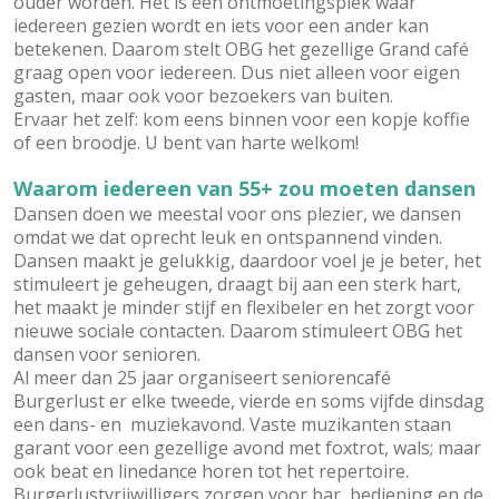
ouder worden. Het is een ontmoetingsplek waar
iedereen gezien wordt en iets voor een ander kan
betekenen. Daarom stelt OBG het gezellige Grand café
graag open voor iedereen. Dus niet alleen voor eigen
gasten, maar ook voor bezoekers van buiten.
Ervaar het zelf: kom eens binnen voor een kopje koffie
of een broodje. U bent van harte welkom!
Waarom iedereen van 55+ zou moeten dansen
Dansen doen we meestal voor ons plezier, we dansen
omdat we dat oprecht leuk en ontspannend vinden.
Dansen maakt je gelukkig, daardoor voel je je beter, het
stimuleert je geheugen, draagt bij aan een sterk hart,
het maakt je minder stijf en flexibeler en het zorgt voor
nieuwe sociale contacten. Daarom stimuleert OBG het
dansen voor senioren.
Al meer dan 25 jaar organiseert seniorencafé
Burgerlust er elke tweede, vierde en soms vijfde dinsdag
een dans- en muziekavond. Vaste muzikanten staan
garant voor een gezellige avond met foxtrot, wals; maar
ook beat en linedance horen tot het repertoire.
Burgerlustvrijwilligers zorgen voor bar, bediening en de