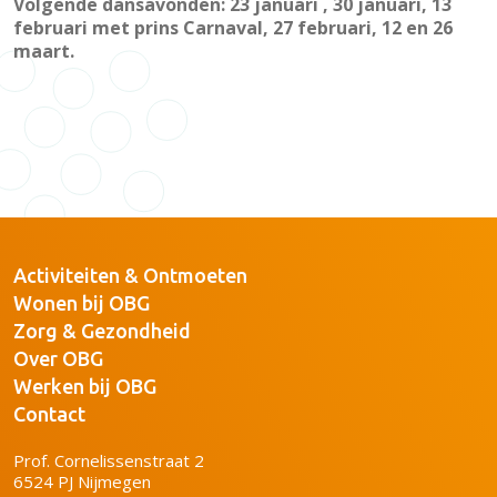
Volgende dansavonden: 23 januari , 30 januari, 13
februari met prins Carnaval, 27 februari, 12 en 26
maart.
Activiteiten & Ontmoeten
Wonen bij OBG
Zorg & Gezondheid
Over OBG
Werken bij OBG
Contact
Prof. Cornelissenstraat 2
6524 PJ Nijmegen