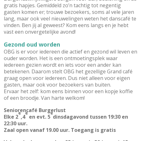
gratis hapjes. Gemiddeld zo’n tachtig tot negentig
gasten komen er; trouwe bezoekers, soms al vele jaren
lang, maar ook veel nieuwelingen weten het danscafé te
vinden. Ben jij al geweest? Kom eens langs en je hebt
vast een onvergetelijke avond!
Gezond oud worden
OBG is er voor iedereen die actief en gezond wil leven en
ouder worden. Het is een ontmoetingsplek waar
iedereen gezien wordt en iets voor een ander kan
betekenen. Daarom stelt OBG het gezellige Grand café
graag open voor iedereen. Dus niet alleen voor eigen
gasten, maar ook voor bezoekers van buiten.
Ervaar het zelf: kom eens binnen voor een kopje koffie
of een broodje. Van harte welkom!
Seniorencafé Burgerlust
e
e
e
Elke 2
,4
en evt. 5
dinsdagavond tussen 19:30 en
22:30 uur.
Zaal open vanaf 19.00 uur. Toegang is gratis