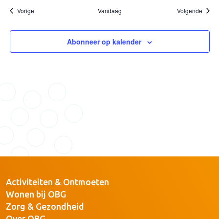
Evenementen
Evene
Vorige
Vandaag
Volgende
Abonneer op kalender
Activiteiten & Ontmoeten
Wonen bij OBG
Zorg & Gezondheid
Over OBG