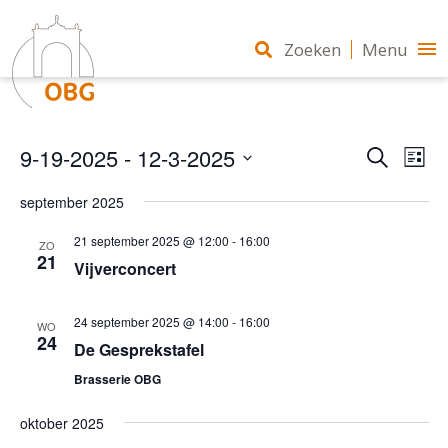
Zoeken
Menu
Eveneme
9-19-2025
 - 
12-3-2025
Eve
Zoeken
Zoeken
Lijst
wee
en
Selecteer
navi
weergev
september 2025
een
navigatie
datum.
21 september 2025 @ 12:00
-
16:00
ZO
21
Vijverconcert
24 september 2025 @ 14:00
-
16:00
WO
24
De Gesprekstafel
Brasserie OBG
oktober 2025