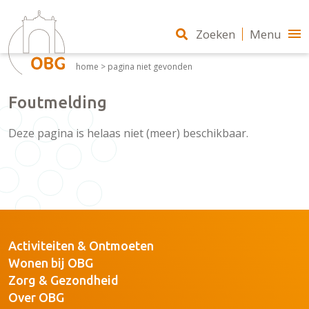
Zoeken
Menu
home
>
pagina niet gevonden
Foutmelding
Deze pagina is helaas niet (meer) beschikbaar.
Activiteiten & Ontmoeten
Wonen bij OBG
Zorg & Gezondheid
Over OBG