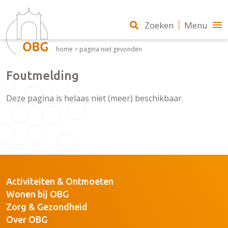
Zoeken
Menu
home
>
pagina niet gevonden
Foutmelding
Deze pagina is helaas niet (meer) beschikbaar.
Activiteiten & Ontmoeten
Wonen bij OBG
Zorg & Gezondheid
Over OBG