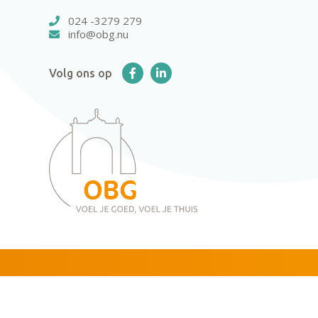
024 -3279 279
info@obg.nu
Volg ons op