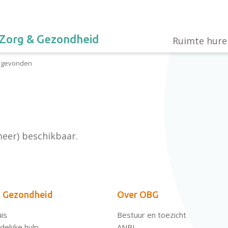
Zorg & Gezondheid
Ruimte hure
t gevonden
meer) beschikbaar.
 Gezondheid
Over OBG
is
Bestuur en toezicht
elijke hulp
ANBI