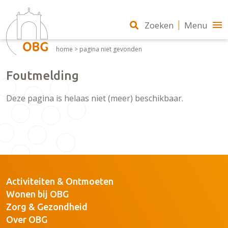
Zoeken
Menu
home
>
pagina niet gevonden
Foutmelding
Deze pagina is helaas niet (meer) beschikbaar.
Activiteiten & Ontmoeten
Wonen bij OBG
Zorg & Gezondheid
Over OBG