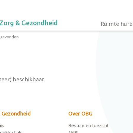
Zorg & Gezondheid
Ruimte hure
t gevonden
meer) beschikbaar.
 Gezondheid
Over OBG
is
Bestuur en toezicht
elijke hulp
ANBI