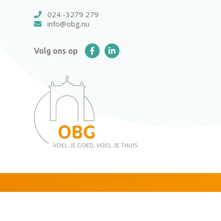
024 -3279 279
info@obg.nu
Volg ons op