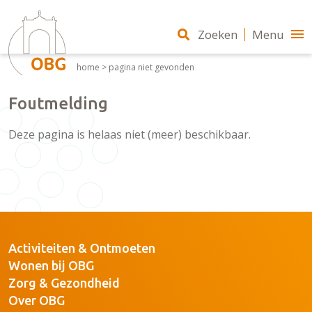
Zoeken
Menu
home
>
pagina niet gevonden
Foutmelding
Deze pagina is helaas niet (meer) beschikbaar.
Activiteiten & Ontmoeten
Wonen bij OBG
Zorg & Gezondheid
Over OBG