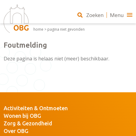
Zoeken
Menu
home
>
pagina niet gevonden
Foutmelding
Deze pagina is helaas niet (meer) beschikbaar.
Activiteiten & Ontmoeten
Wonen bij OBG
Zorg & Gezondheid
Over OBG