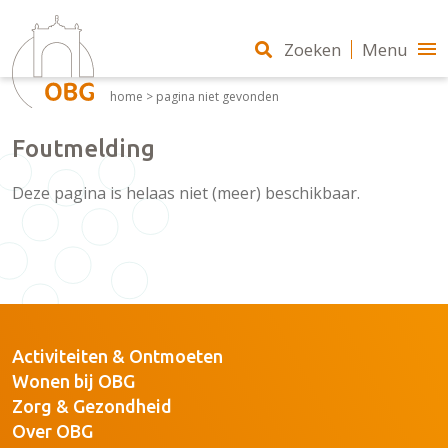
Zoeken
Menu
home
>
pagina niet gevonden
Foutmelding
Deze pagina is helaas niet (meer) beschikbaar.
Activiteiten & Ontmoeten
Wonen bij OBG
Zorg & Gezondheid
Over OBG