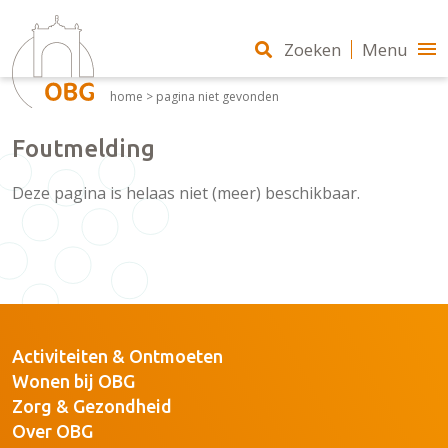
Zoeken
Menu
home
>
pagina niet gevonden
Foutmelding
Deze pagina is helaas niet (meer) beschikbaar.
Activiteiten & Ontmoeten
Wonen bij OBG
Zorg & Gezondheid
Over OBG