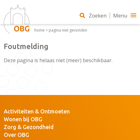
Zoeken
Menu
home
>
pagina niet gevonden
Foutmelding
Deze pagina is helaas niet (meer) beschikbaar.
Activiteiten & Ontmoeten
Wonen bij OBG
Zorg & Gezondheid
Over OBG