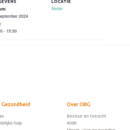
GEVENS
LOCATIE
Atelier
um:
september 2024
:
0 - 15:30
 Gezondheid
Over OBG
is
Bestuur en toezicht
elijke hulp
ANBI
Missie, visie en waarden