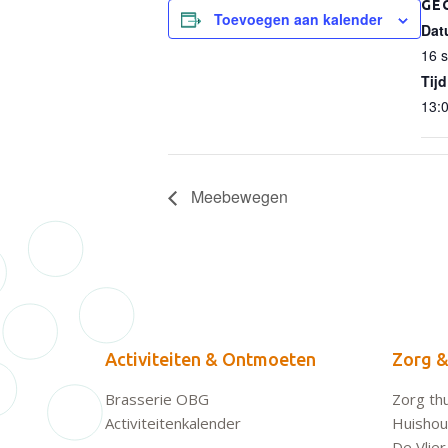
GE
Toevoegen aan kalender
Dat
16 
Tijd
13:0
Meebewegen
Activiteiten & Ontmoeten
Zorg &
Brasserie OBG
Zorg thu
Activiteitenkalender
Huishoud
De Vlier