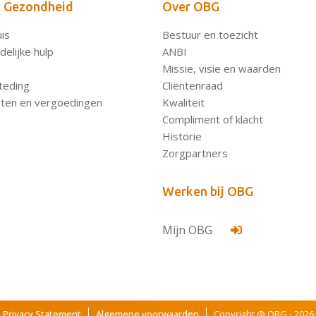
 Gezondheid
Over OBG
is
Bestuur en toezicht
elijke hulp
ANBI
Missie, visie en waarden
teding
Cliëntenraad
ten en vergoedingen
Kwaliteit
Compliment of klacht
Historie
Zorgpartners
Werken bij OBG
Mijn OBG
Privacy Statement
Algemene voorwaarden
Copyright @ OBG - 2026