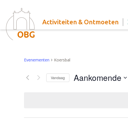
Activiteiten & Ontmoeten
Evenementen
Koersbal
Aankomende
Vandaag
Selecteer
een
datum.