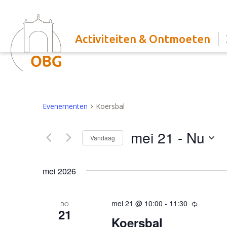
Activiteiten & Ontmoeten
Evenementen
Koersbal
mei 21
 - 
Nu
Vandaag
Selecteer
een
mei 2026
datum.
mei 21 @ 10:00
-
11:30
Terugker
DO
21
Koersbal